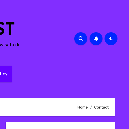
ST
wisata di
licy
Home
Contact