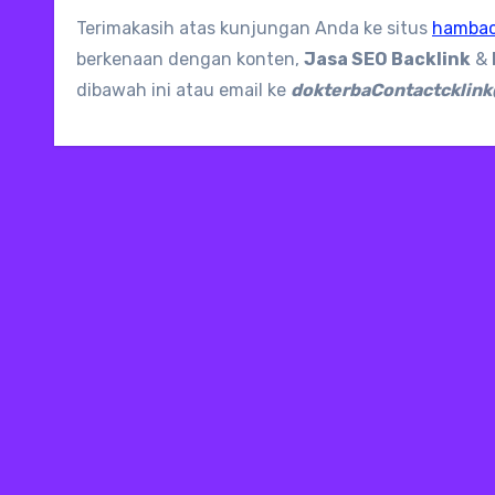
Terimakasih atas kunjungan Anda ke situs
hambac
berkenaan dengan konten,
Jasa SEO Backlink
&
dibawah ini atau email ke
dokterbaContactcklin