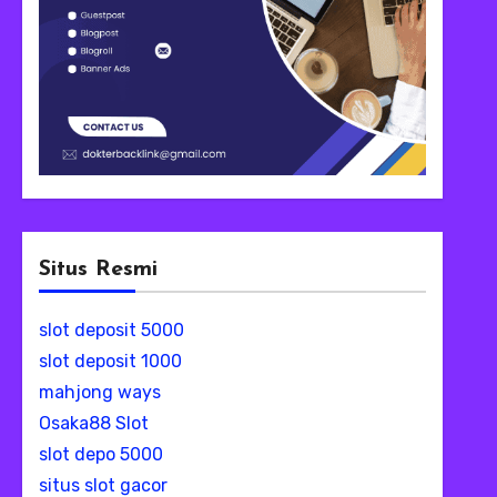
Situs Resmi
slot deposit 5000
slot deposit 1000
mahjong ways
Osaka88 Slot
slot depo 5000
situs slot gacor